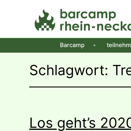
Zum
Inhalt
springen
Barcamp
teilneh
Menü
öffnen
Schlagwort:
Tr
Los geht’s 202