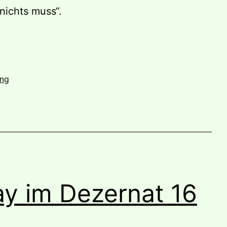
nichts muss“.
ung
y im Dezernat 16