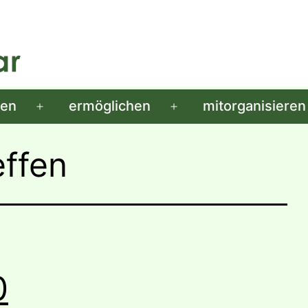
men
ermöglichen
mitorganisieren
Menü
Menü
öffnen
öffnen
effen
0