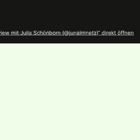
ew mit Julia Schönborn (@junaimnetz)“ direkt öffnen
ein-Neckar 2015: Beitrag aus RNF Life“ direkt öffnen