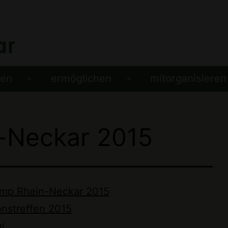
men
ermöglichen
mitorganisieren
Menü
Menü
öffnen
öffnen
-Neckar 2015
amp Rhein-Neckar 2015
onstreffen 2015
i