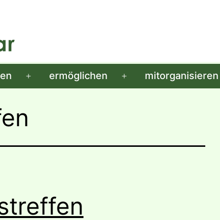
men
ermöglichen
mitorganisieren
Menü
Menü
öffnen
öffnen
fen
streffen