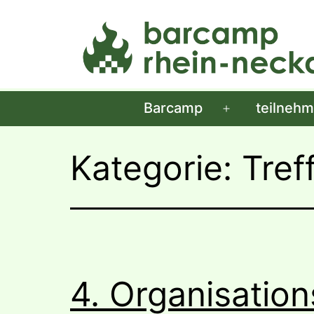
Zum
Inhalt
springen
Barcamp
teilneh
Menü
öffnen
Kategorie:
Tref
4. Organisation