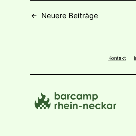
Seitennummerieru
Neuere
Beiträge
der
Beiträge
Kontakt