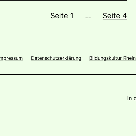
ng
Seite 1
…
Seite 4
Impressum
Datenschutzerklärung
Bildungskultur Rhein
In 