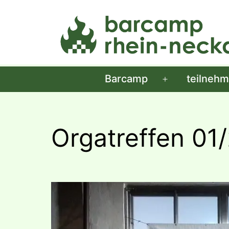
Zum
Inhalt
springen
Barcamp
teilneh
Menü
öffnen
Orgatreffen 01