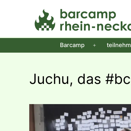
Zum
Inhalt
springen
Barcamp
teilneh
Menü
öffnen
Juchu, das #bc