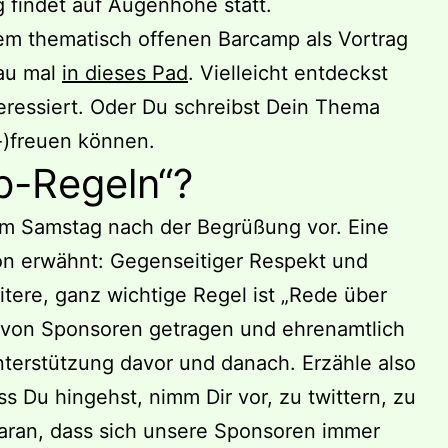
g findet auf Augenhöhe statt.
nem thematisch offenen Barcamp als Vortrag
au mal
in dieses Pad
. Vielleicht entdeckst
teressiert. Oder Du schreibst Dein Thema
r-)freuen können.
p-Regeln“?
 am Samstag nach der Begrüßung vor. Eine
hon erwähnt: Gegenseitiger Respekt und
ere, ganz wichtige Regel ist „Rede über
 von Sponsoren getragen und ehrenamtlich
Unterstützung davor und danach. Erzähle also
s Du hingehst, nimm Dir vor, zu twittern, zu
aran, dass sich unsere Sponsoren immer